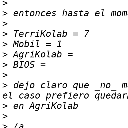
>
>
>
>
>
>
>
>
>
 dejo claro que _no_ m
>
>
>