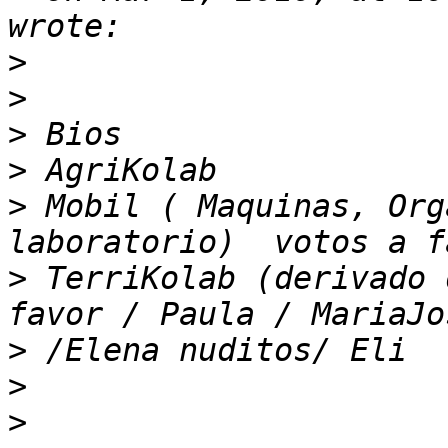
>
>
>
>
>
 Mobil ( Maquinas, Org
>
 TerriKolab (derivado 
>
>
>