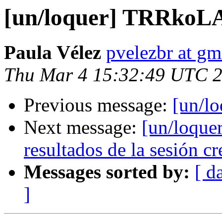
[un/loquer] TRRkoLA
Paula Vélez
pvelezbr at gm
Thu Mar 4 15:32:49 UTC 
Previous message:
[un/l
Next message:
[un/loque
resultados de la sesión c
Messages sorted by:
[ d
]