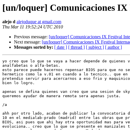
[un/loquer] Comunicaciones IX 
alejo d
alejoduque at gmail.com
Thu Mar 11 19:52:24 UTC 2010
Previous message:
[un/loquer] Comunicaciones IX Festival Int
Next message:
[un/loquer] Comunicaciones IX Festival Interna
Messages sorted by:
[ date ]
[ thread ]
[ subject ]
[ author ]
yo creo que lo que se vaya a hacer depende de quienes v
analfabetas o alfa-betas.

esto parece puede hacernos repensar BIOS para que no se
hermetico como la v.01 en cuando a lo tecnico.. que en 
pretendio servir para acercarnos a eso frio y maquinico
bien lo logro.

apenas se defina quienes van creo que una sesion de sky
queremos ayudar de manera remota sera apenas justa.

/a

ahh por otro lado, acaban de publicar la convocatoria d
10 en el medialab-prado (madrid) entre las obras que pr
BIOS, asi pues que ahi hay otra oportunidad mas para ve
evoluciona.. creo que lo que se presente en manizales t