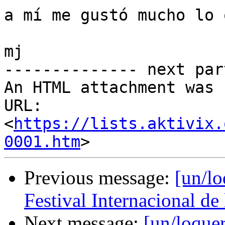
a mí me gustó mucho lo 
mj

-------------- next par
An HTML attachment was 
URL: 
<
https://lists.aktivix.
0001.htm
Previous message:
[un/l
Festival Internacional de
Next message:
[un/loque