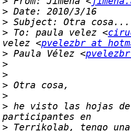
>
 From: Jimena <
jimena.
>
>
>
 To: paula velez <
ciru
velez <
pvelezbr at hotm
>
 Paula Vélez <
pvelezbr
>
>
>
>
>
 he visto las hojas de
>