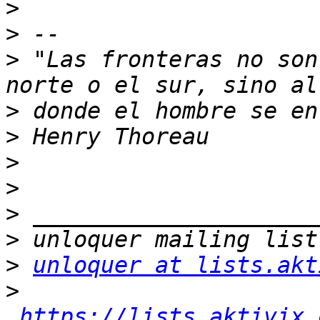
>
>
>
 "Las fronteras no son
>
>
>
>
>
>
>
unloquer at lists.akt
>
https://lists.aktivix.