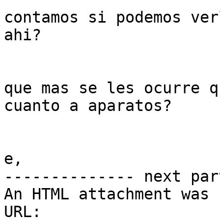
contamos si podemos ver
ahi?

que mas se les ocurre q
cuanto a aparatos?

e,

-------------- next par
An HTML attachment was 
URL: 