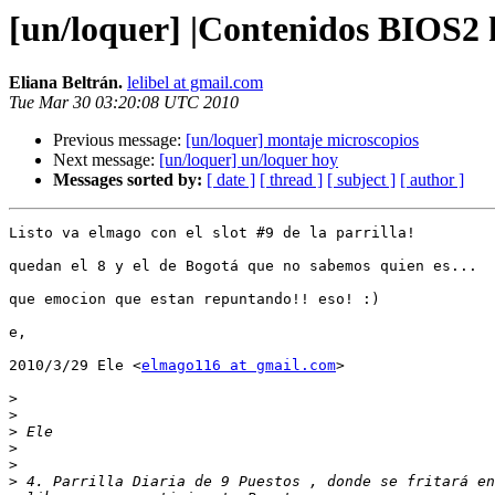
[un/loquer] |Contenidos BIOS2 
Eliana Beltrán.
lelibel at gmail.com
Tue Mar 30 03:20:08 UTC 2010
Previous message:
[un/loquer] montaje microscopios
Next message:
[un/loquer] un/loquer hoy
Messages sorted by:
[ date ]
[ thread ]
[ subject ]
[ author ]
Listo va elmago con el slot #9 de la parrilla!

quedan el 8 y el de Bogotá que no sabemos quien es...

que emocion que estan repuntando!! eso! :)

e,

2010/3/29 Ele <
elmago116 at gmail.com
>

>
>
>
>
>
>