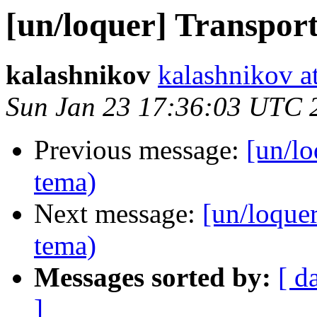
[un/loquer] Transpor
kalashnikov
kalashnikov a
Sun Jan 23 17:36:03 UTC 
Previous message:
[un/lo
tema)
Next message:
[un/loque
tema)
Messages sorted by:
[ d
]