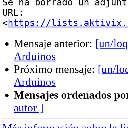
Se ha borrado un adjunt
URL: 
<
https://lists.aktivix.
Mensaje anterior:
[un/loq
Arduinos
Próximo mensaje:
[un/lo
Arduinos
Mensajes ordenados po
autor ]
Más información sobre la li