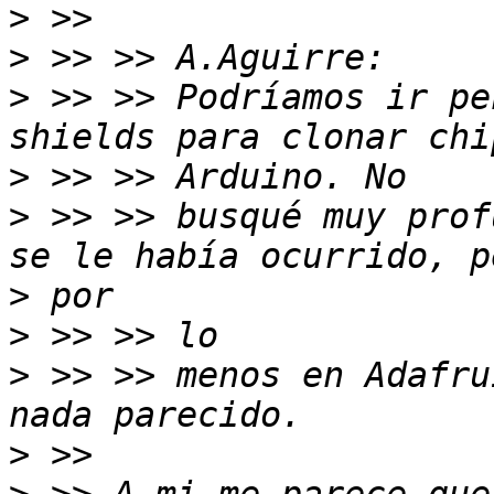
>
>
>
 >> >> Podríamos ir pe
>
>
 >> >> busqué muy prof
>
>
>
 >> >> menos en Adafru
>