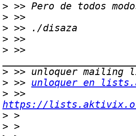
>
>
>
>
>
 >> 
>
>
 >> 
unloquer en lists.
>
 >> 
https://lists.aktivix.o
>
>