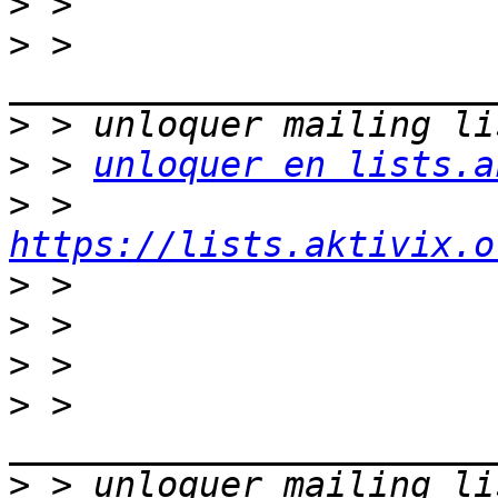
>
>
 > 
>
>
 > 
unloquer en lists.a
>
 > 
https://lists.aktivix.o
>
>
>
>
 > 
>