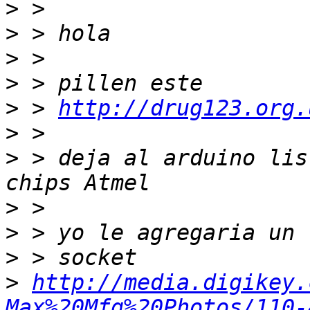
>
>
>
>
>
 > 
http://drug123.org.
>
>
 > deja al arduino lis
>
>
>
>
http://media.digikey.
Max%20Mfg%20Photos/110-