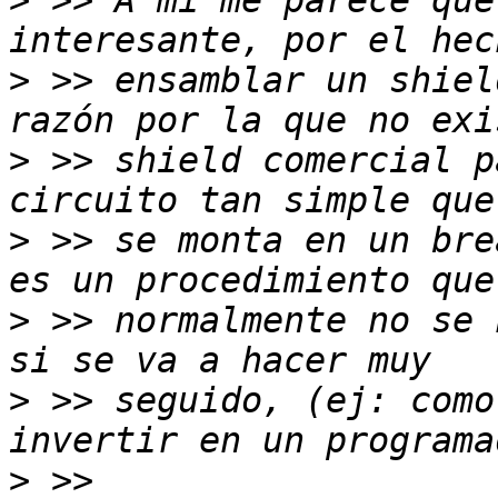
>
 >> A mi me parece que
>
 >> ensamblar un shiel
>
 >> shield comercial p
>
 >> se monta en un bre
>
 >> normalmente no se 
>
 >> seguido, (ej: como
>