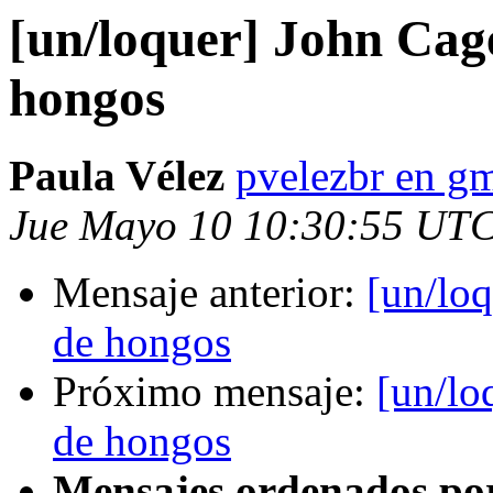
[un/loquer] John Cage
hongos
Paula Vélez
pvelezbr en g
Jue Mayo 10 10:30:55 UT
Mensaje anterior:
[un/loq
de hongos
Próximo mensaje:
[un/lo
de hongos
Mensajes ordenados po