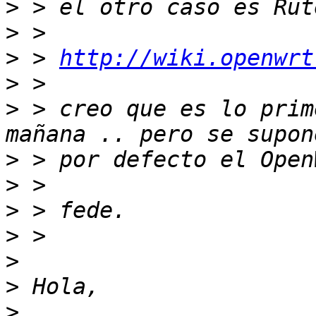
>
>
>
 > 
http://wiki.openwrt
>
>
 > creo que es lo prim
>
>
>
>
>
>
>