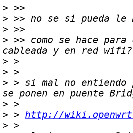
>
>
>
>
 >> como se hace para 
>
>
>
 > si mal no entiendo 
>
>
 > 
http://wiki.openwrt
>