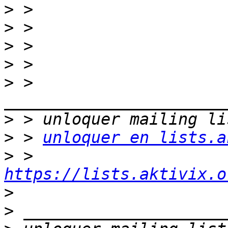
>
>
>
>
>
 > 
>
>
 > 
unloquer en lists.a
>
 > 
https://lists.aktivix.o
>
>