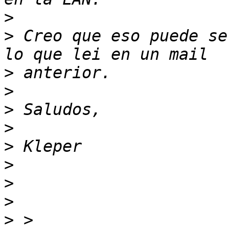
>
>
 Creo que eso puede se
>
>
>
>
>
>
>
>
>