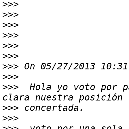
>>>
>>>
>>>
>>>
>>>
>>>
>>>
>>>
>>>
  Hola yo voto por p
>>>
>>>
>>>
  voto por una sola 