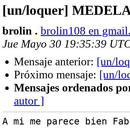
[un/loquer] MEDEL
brolin .
brolin108 en gmai
Jue Mayo 30 19:35:39 UT
Mensaje anterior:
[un/l
Próximo mensaje:
[un/l
Mensajes ordenados po
autor ]
A mi me parece bien Fabi