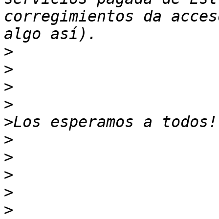
corregimientos da acces
>
>
>
>
>
>
>
>
>
>