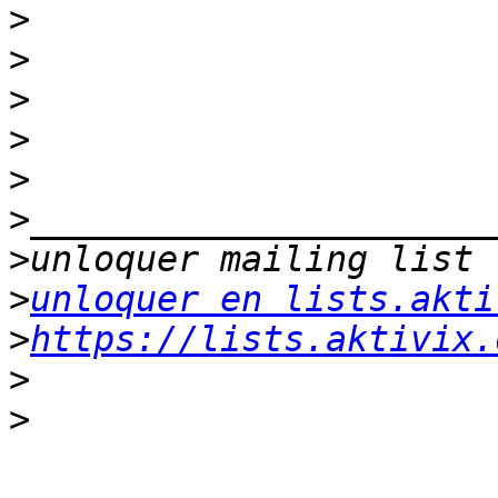
>
>
>
>
>
>
>
>
unloquer en lists.akti
>
https://lists.aktivix.
>
>