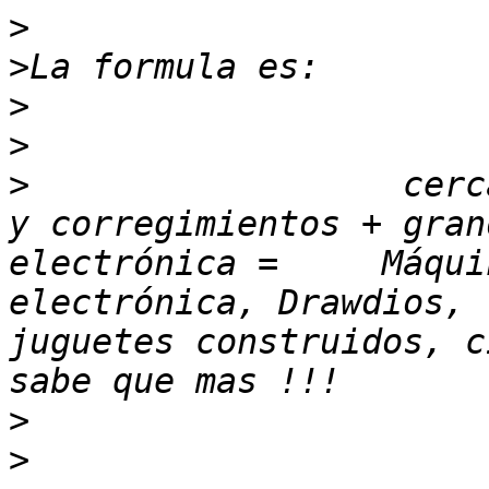
>
>
>
>
>
                  cerc
y corregimientos + gran
electrónica =     Máqui
electrónica, Drawdios, 
juguetes construidos, c
>
>