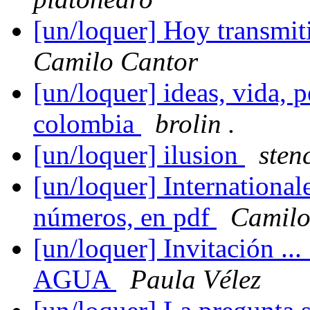
[un/loquer] Hoy transmit
Camilo Cantor
[un/loquer] ideas, vida, 
colombia
brolin .
[un/loquer] ilusion
sten
[un/loquer] International
números, en pdf
Camilo
[un/loquer] Invitación ..
AGUA
Paula Vélez