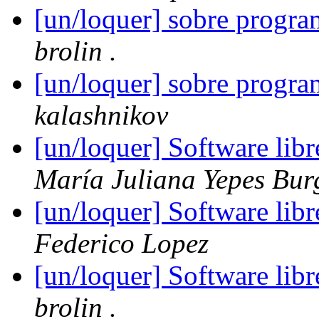
[un/loquer] sobre progra
brolin .
[un/loquer] sobre progra
kalashnikov
[un/loquer] Software lib
María Juliana Yepes Bur
[un/loquer] Software lib
Federico Lopez
[un/loquer] Software lib
brolin .