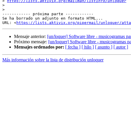
>
https://lists.aktivix.org/mailman/listinfo/unloquer
>
>
------------ próxima parte ------------

Se ha borrado un adjunto en formato HTML...

URL: <
https://lists.aktivix.org/pipermail/unloquer/att
Mensaje anterior:
[un/loquer] Software libre - musicogramas pa
Próximo mensaje:
[un/loquer] Software libre - musicogramas p
Mensajes ordenados por:
[ fecha ]
[ hilo ]
[ asunto ]
[ autor ]
Más información sobre la lista de distribución unloquer