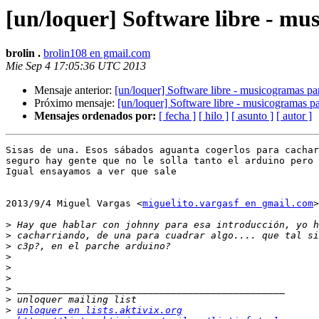
[un/loquer] Software libre - mu
brolin .
brolin108 en gmail.com
Mie Sep 4 17:05:36 UTC 2013
Mensaje anterior:
[un/loquer] Software libre - musicogramas pa
Próximo mensaje:
[un/loquer] Software libre - musicogramas p
Mensajes ordenados por:
[ fecha ]
[ hilo ]
[ asunto ]
[ autor ]
Sisas de una. Esos sábados aguanta cogerlos para cachar
seguro hay gente que no le solla tanto el arduino pero 
Igual ensayamos a ver que sale

2013/9/4 Miguel Vargas <
miguelito.vargasf en gmail.com
>

>
>
>
>
>
>
>
>
>
unloquer en lists.aktivix.org