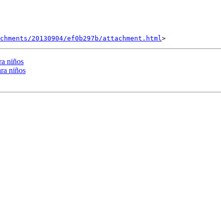
achments/20130904/ef0b297b/attachment.html
ra niños
ara niños