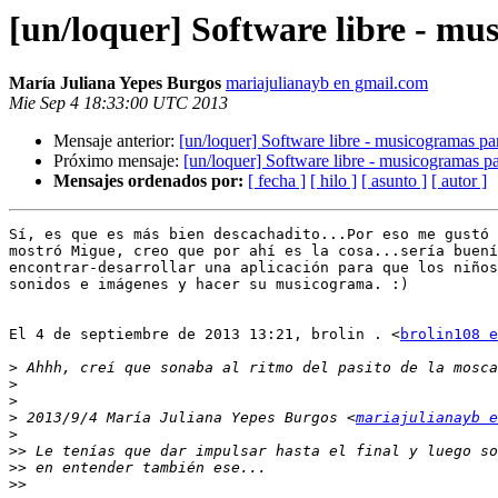
[un/loquer] Software libre - mu
María Juliana Yepes Burgos
mariajulianayb en gmail.com
Mie Sep 4 18:33:00 UTC 2013
Mensaje anterior:
[un/loquer] Software libre - musicogramas pa
Próximo mensaje:
[un/loquer] Software libre - musicogramas p
Mensajes ordenados por:
[ fecha ]
[ hilo ]
[ asunto ]
[ autor ]
Sí, es que es más bien descachadito...Por eso me gustó 
mostró Migue, creo que por ahí es la cosa...sería buení
encontrar-desarrollar una aplicación para que los niños
sonidos e imágenes y hacer su musicograma. :)

El 4 de septiembre de 2013 13:21, brolin . <
brolin108 e
>
>
>
>
 2013/9/4 María Juliana Yepes Burgos <
mariajulianayb e
>
>>
>>
>>