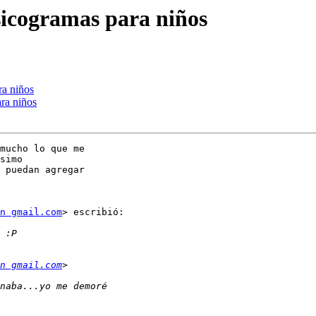
sicogramas para niños
ra niños
ara niños
mucho lo que me

simo

 puedan agregar

n gmail.com
> escribió:

n gmail.com