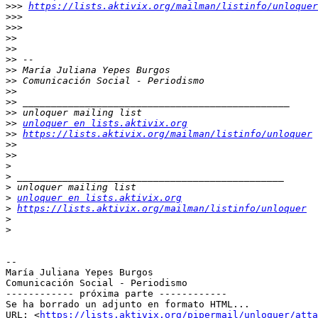
>>>
https://lists.aktivix.org/mailman/listinfo/unloquer
>>>
>>>
>>
>>
>>
>>
>>
>>
>>
>>
>>
unloquer en lists.aktivix.org
>>
https://lists.aktivix.org/mailman/listinfo/unloquer
>>
>>
>
>
>
>
unloquer en lists.aktivix.org
>
https://lists.aktivix.org/mailman/listinfo/unloquer
>
>
-- 

María Juliana Yepes Burgos

Comunicación Social - Periodismo

------------ próxima parte ------------

Se ha borrado un adjunto en formato HTML...

URL: <
https://lists.aktivix.org/pipermail/unloquer/att