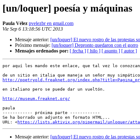
[un/loquer] poesía y máquinas
Paula Vélez
pvelezbr en gmail.com
Vie Sep 6 13:18:56 UTC 2013
Mensaje anterior:
[un/loquer] El nuevo rostro de las protestas 
Próximo mensaje:
[un/loquer] Depronto quedaron con el gorro
Mensajes ordenados por:
[ fecha ]
[ hilo ]
[ asunto ]
[ autor ]
por aquí les mando este enlace, que tal vez lo conozcan
http://poetryold.freaknet.org/index.php?title=Pagina_pr
en italiano pero se puede dar un vueltón.

http://museum.freaknet.org/
paula

------------ próxima parte ------------

Se ha borrado un adjunto en formato HTML...

URL: <
https://lists.aktivix.org/pipermail/unloquer/att
Mensaje anterior:
[un/loquer] El nuevo rostro de las protestas 