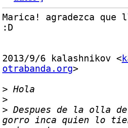
Marica! agradezca que l
:D

2013/9/6 kalashnikov <
k
otrabanda.org
>

>
>
>
 Despues de la olla de