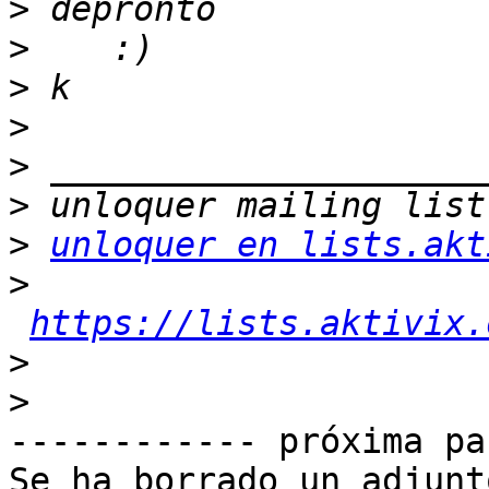
>
>
>
>
>
>
>
unloquer en lists.akt
>
https://lists.aktivix.
>
>
------------ próxima pa
Se ha borrado un adjunt