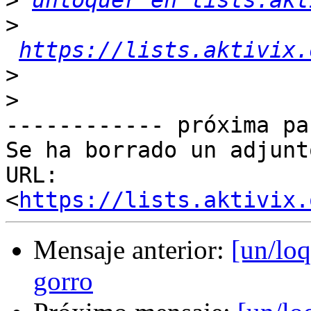
>
unloquer en lists.akt
>
https://lists.aktivix.
>
>
------------ próxima pa
Se ha borrado un adjunt
URL: 
<
https://lists.aktivix.
Mensaje anterior:
[un/lo
gorro