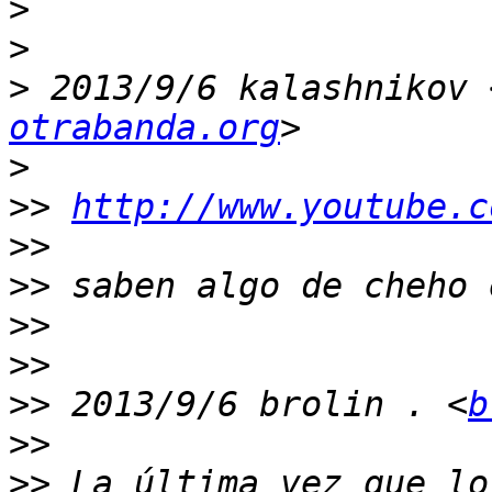
>
>
>
 2013/9/6 kalashnikov 
otrabanda.org
>
>>
http://www.youtube.c
>>
>>
>>
>>
>>
 2013/9/6 brolin . <
b
>>
>>
 La última vez que lo