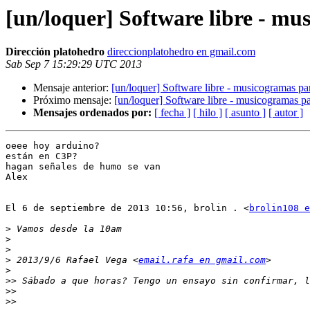
[un/loquer] Software libre - mu
Dirección platohedro
direccionplatohedro en gmail.com
Sab Sep 7 15:29:29 UTC 2013
Mensaje anterior:
[un/loquer] Software libre - musicogramas pa
Próximo mensaje:
[un/loquer] Software libre - musicogramas p
Mensajes ordenados por:
[ fecha ]
[ hilo ]
[ asunto ]
[ autor ]
oeee hoy arduino?

están en C3P?

hagan señales de humo se van

Alex

El 6 de septiembre de 2013 10:56, brolin . <
brolin108 e
>
>
>
>
 2013/9/6 Rafael Vega <
email.rafa en gmail.com
>
>>
>>
>>