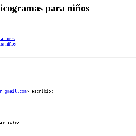
sicogramas para niños
ra niños
ara niños
n gmail.com
> escribió:
