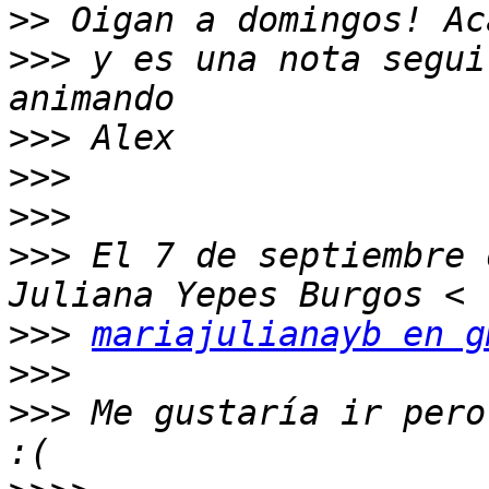
>>
>>>
 y es una nota segui
>>>
>>>
>>>
>>>
 El 7 de septiembre 
>>>
mariajulianayb en g
>>>
>>>
 Me gustaría ir pero 