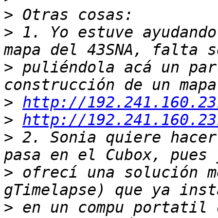
>
>
 1. Yo estuve ayudando
>
 puliéndola acá un par
>
http://192.241.160.23
>
http://192.241.160.23
>
 2. Sonia quiere hacer
>
 ofrecí una solución m
>
 en un compu portatil 