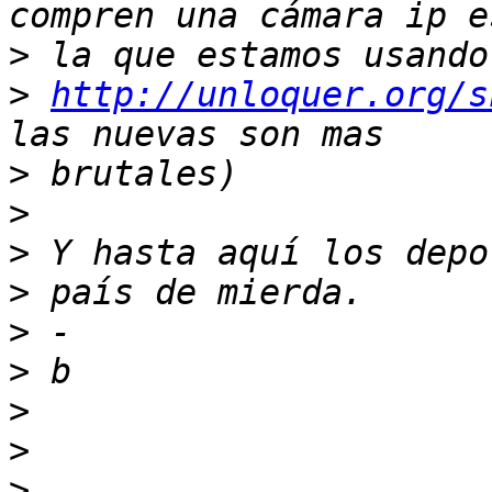
>
>
http://unloquer.org/s
>
>
>
>
>
>
>
>
>