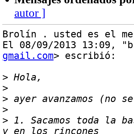
autor ]
Brolín . usted es el mej
El 08/09/2013 13:09, "b
gmail.com
> escribió:

>
>
>
>
>
 1. Sacamos toda la ba