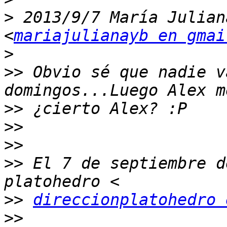
>
 2013/9/7 María Julian
<
mariajulianayb en gmai
>
>>
 Obvio sé que nadie v
>>
>>
>>
>>
 El 7 de septiembre d
>>
direccionplatohedro 
>>