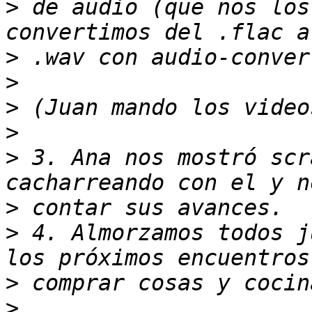
>
 de audio (que nos los
>
>
>
>
>
 3. Ana nos mostró scr
>
>
 4. Almorzamos todos j
>
>