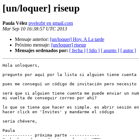
[un/loquer] riseup
Paula Vélez
pvelezbr en gmail.com
Mar Sep 10 16:38:57 UTC 2013
Mensaje anterior:
[un/loquer] Hoy. A La tarde
Próximo mensaje:
[un/loquer] riseup
Mensajes ordenados por:
[ fecha ]
[ hilo ]
[ asunto ]
[ autor ]
Hola unloquers,

pregunto por aquí por la lista si alguien tiene cuenta 
pues me conseguí un código de invitación pero necesito 
será que si alguien tiene cuenta me puede enviar un num
mi vuelta de conseguir correo por ahí?

lo que se tiene que hacer es simple. es abrir sesión en
hacer click en 'Invites' y mandarme el código

sería chévere,

Paula

------------ próxima parte ------------
