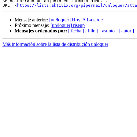
Se ha borrado un adjunto en formato HTML...

URL: <
https://lists.aktivix.org/pipermail/unloquer/att
Mensaje anterior:
[un/loquer] Hoy. A La tarde
Próximo mensaje:
[un/loquer] riseup
Mensajes ordenados por:
[ fecha ]
[ hilo ]
[ asunto ]
[ autor ]
Más información sobre la lista de distribución unloquer