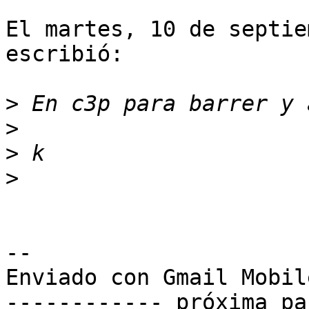
El martes, 10 de septie
escribió:

>
>
>
>
-- 

Enviado con Gmail Mobile
------------ próxima pa