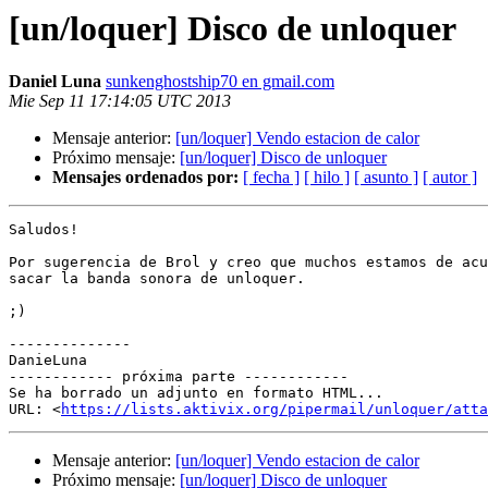
[un/loquer] Disco de unloquer
Daniel Luna
sunkenghostship70 en gmail.com
Mie Sep 11 17:14:05 UTC 2013
Mensaje anterior:
[un/loquer] Vendo estacion de calor
Próximo mensaje:
[un/loquer] Disco de unloquer
Mensajes ordenados por:
[ fecha ]
[ hilo ]
[ asunto ]
[ autor ]
Saludos!

Por sugerencia de Brol y creo que muchos estamos de acu
sacar la banda sonora de unloquer.

;)

--------------

DanieLuna

------------ próxima parte ------------

Se ha borrado un adjunto en formato HTML...

URL: <
https://lists.aktivix.org/pipermail/unloquer/att
Mensaje anterior:
[un/loquer] Vendo estacion de calor
Próximo mensaje:
[un/loquer] Disco de unloquer