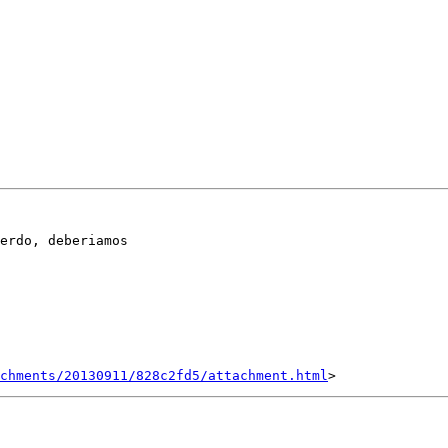
erdo, deberiamos

achments/20130911/828c2fd5/attachment.html