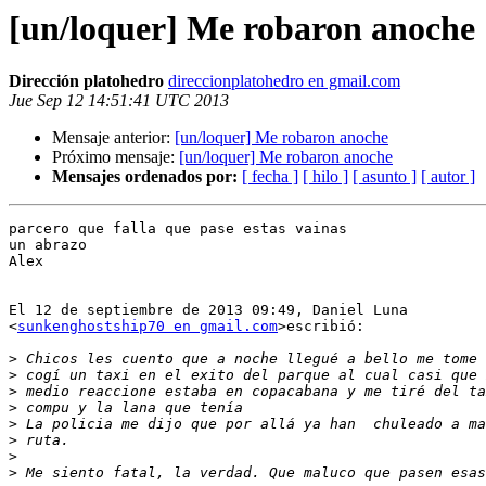
[un/loquer] Me robaron anoche
Dirección platohedro
direccionplatohedro en gmail.com
Jue Sep 12 14:51:41 UTC 2013
Mensaje anterior:
[un/loquer] Me robaron anoche
Próximo mensaje:
[un/loquer] Me robaron anoche
Mensajes ordenados por:
[ fecha ]
[ hilo ]
[ asunto ]
[ autor ]
parcero que falla que pase estas vainas

un abrazo

Alex

El 12 de septiembre de 2013 09:49, Daniel Luna

<
sunkenghostship70 en gmail.com
>escribió:

>
>
>
>
>
>
>
>