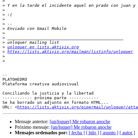
>
>
>
>
>
>
>
>
>
>
>
unloquer en lists.aktivix.org
>
https://lists.aktivix.org/mailman/listinfo/unloquer
>
>
-- 

PLATOHEDRO

Plataforma creativa audiovisual

Conciliando la justicia y la libertad

------------ próxima parte ------------

Se ha borrado un adjunto en formato HTML...

URL: <
https://lists.aktivix.org/pipermail/unloquer/att
Mensaje anterior:
[un/loquer] Me robaron anoche
Próximo mensaje:
[un/loquer] Me robaron anoche
Mensajes ordenados por:
[ fecha ]
[ hilo ]
[ asunto ]
[ autor ]