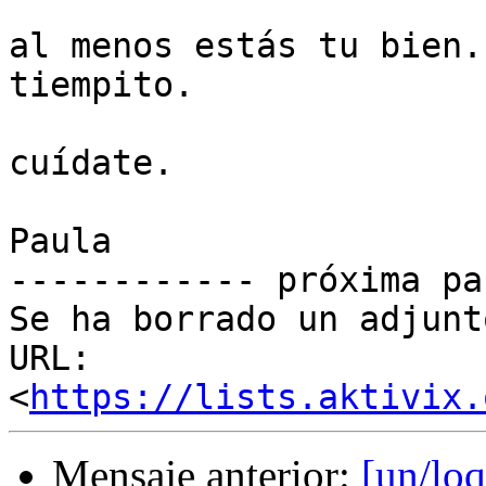
al menos estás tu bien.
tiempito.

cuídate.

Paula

------------ próxima pa
Se ha borrado un adjunt
URL: 
<
https://lists.aktivix.
Mensaje anterior:
[un/lo