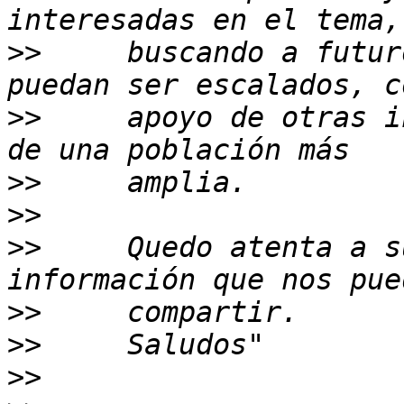
>>
     buscando a futur
>>
     apoyo de otras i
>>
>>
>>
     Quedo atenta a s
>>
>>
>>