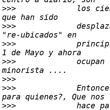
>>>
             los cie
>>>
             desplaz
>>>
             princip
>>>
             ocupan 
>>>
>>>
             Entonce
>>>
             hace pa