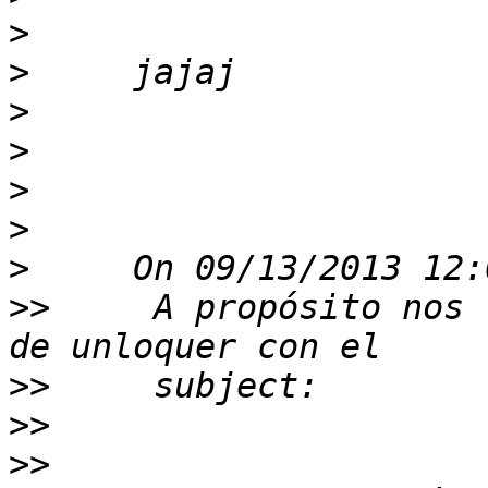
>
>
>
>
>
>
>
>>
     A propósito nos 
>>
>>
>>