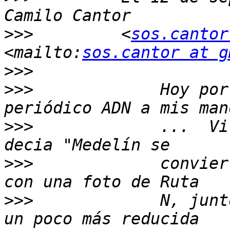
>>>
         <
sos.cantor
<mailto:
sos.cantor at g
>>>
>>>
             Hoy por
>>>
             ...  Vi
>>>
             convier
>>>
             N, junt