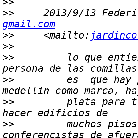
>>
>>
     2013/9/13 Federi
gmail.com
>>
     <mailto:
jardinco
>>
>>
         lo que entie
>>
         es  que hay 
>>
         plata para t
>>
         muchos pisos