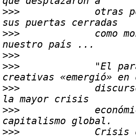
>>>
             otras p
>>>
             como mo
>>>
>>>
             "El par
>>>
             discurs
>>>
             económi
>>>
             Crisis 