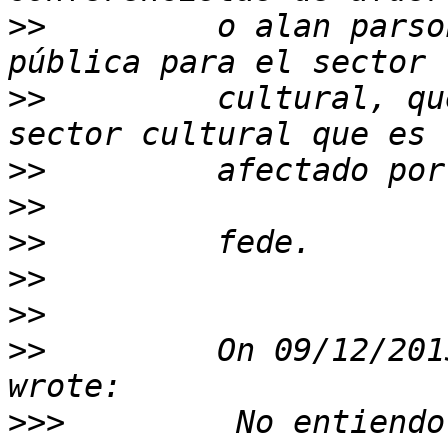
>>
         o alan parso
>>
         cultural, qu
>>
>>
>>
>>
>>
>>
         On 09/12/201
>>>