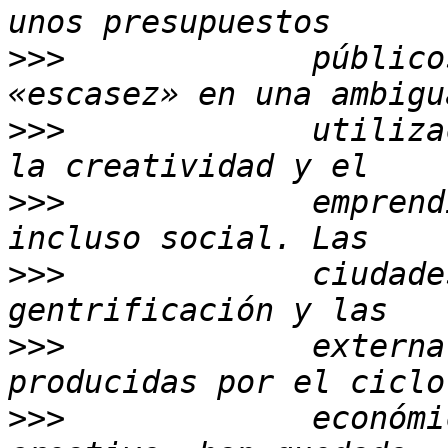
>>>
             público
>>>
             utiliza
>>>
             emprend
>>>
             ciudade
>>>
             externa
>>>
             económi