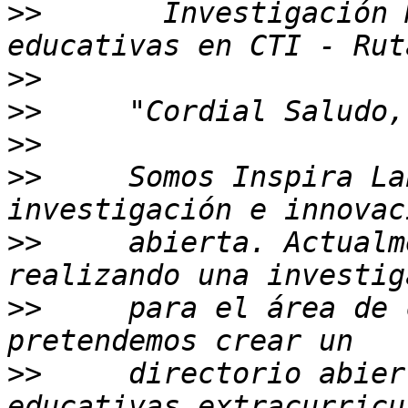
>>
       Investigación 
>>
>>
>>
>>
     Somos Inspira La
>>
     abierta. Actualm
>>
     para el área de 
>>
     directorio abier