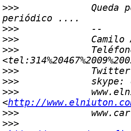
>>>
             Queda p
>>>
>>>
>>>
             Teléfon
>>>
>>>
>>>
             www.eln
<
http://www.elniuton.co
>>>
>>>