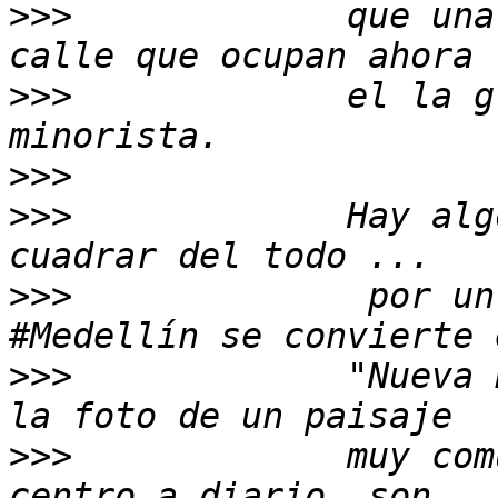
>>>
             que una
>>>
             el la g
>>>
>>>
             Hay alg
>>>
              por un
>>>
             "Nueva 
>>>
             muy com