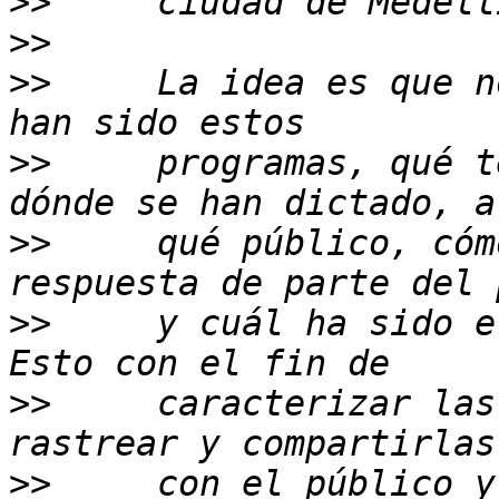
>>
>>
>>
     La idea es que n
>>
     programas, qué t
>>
     qué público, cóm
>>
     y cuál ha sido e
>>
     caracterizar las
>>
     con el público y