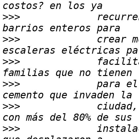
>>>
             recurre
>>>
             crear m
>>>
             facilit
>>>
             para el
>>>
             ciudad,
>>>
             instala