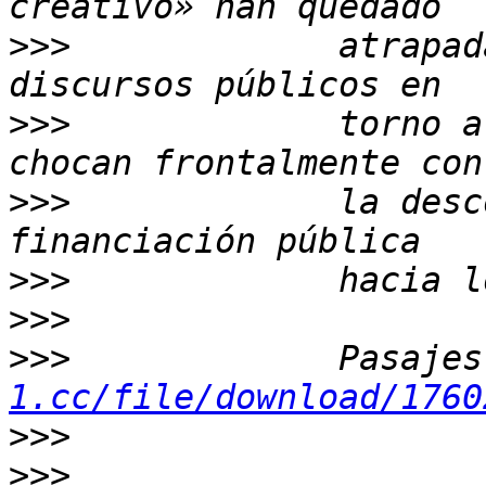
>>>
             atrapad
>>>
             torno a
>>>
             la desc
>>>
>>>
>>>
             Pasajes
1.cc/file/download/1760
>>>
>>>