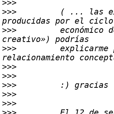
>>>
>>>
         ( ... las e
>>>
         económico d
>>>
         explicarme 
>>>
>>>
>>>
>>>
>>>
>>>
         El 12 de se