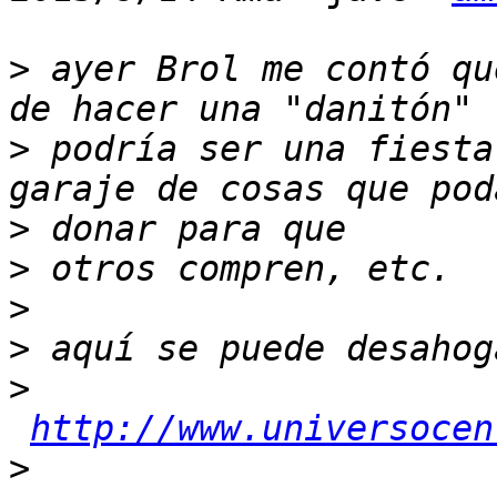
>
 ayer Brol me contó qu
>
 podría ser una fiesta
>
>
>
>
>
http://www.universocen
>