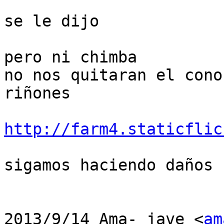
se le dijo

pero ni chimba

no nos quitaran el cono
riñones

http://farm4.staticflic
sigamos haciendo daños h
2013/9/14 Ama- jave <
am