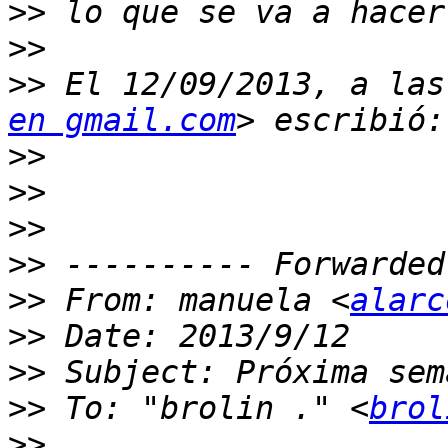
>>
>>
>>
 El 12/09/2013, a las
en gmail.com
>>
>>
>>
>>
>>
 From: manuela <
alarc
>>
>>
>>
 To: "brolin ." <
brol
>>