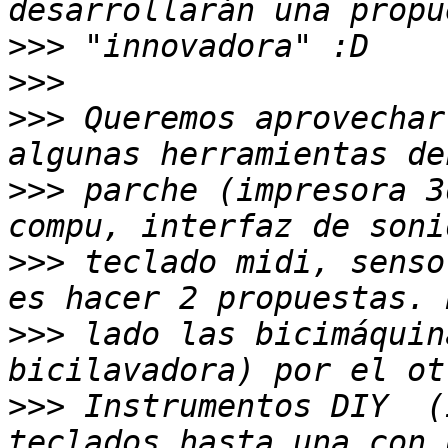
>>>
>>>
>>>
 Queremos aprovechar
>>>
 parche (impresora 3
>>>
 teclado midi, senso
>>>
 lado las bicimáquin
>>>
 Instrumentos DIY  (