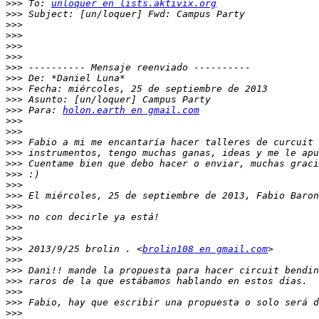
>>>
 To: 
unloquer en lists.aktivix.org
>>>
>>>
>>>
>>>
>>>
>>>
>>>
>>>
>>>
>>>
 Para: 
holon.earth en gmail.com
>>>
>>>
>>>
>>>
>>>
>>>
>>>
>>>
>>>
>>>
>>>
>>>
>>>
 2013/9/25 brolin . <
brolin108 en gmail.com
>>>
>>>
>>>
>>>
>>>
>>>