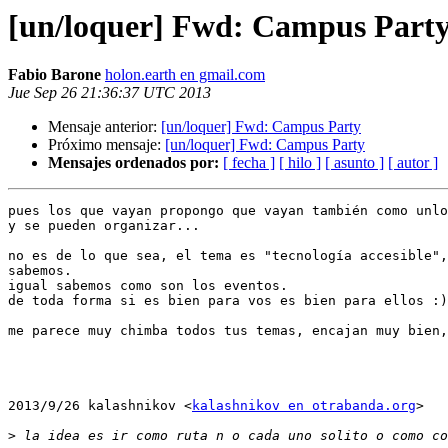
[un/loquer] Fwd: Campus Part
Fabio Barone
holon.earth en gmail.com
Jue Sep 26 21:36:37 UTC 2013
Mensaje anterior:
[un/loquer] Fwd: Campus Party
Próximo mensaje:
[un/loquer] Fwd: Campus Party
Mensajes ordenados por:
[ fecha ]
[ hilo ]
[ asunto ]
[ autor ]
pues los que vayan propongo que vayan también como unlo
y se pueden organizar...

no es de lo que sea, el tema es "tecnología accesible",
sabemos.

igual sabemos como son los eventos.

de toda forma si es bien para vos es bien para ellos :)

me parece muy chimba todos tus temas, encajan muy bien,

2013/9/26 kalashnikov <
kalashnikov en otrabanda.org
>

>