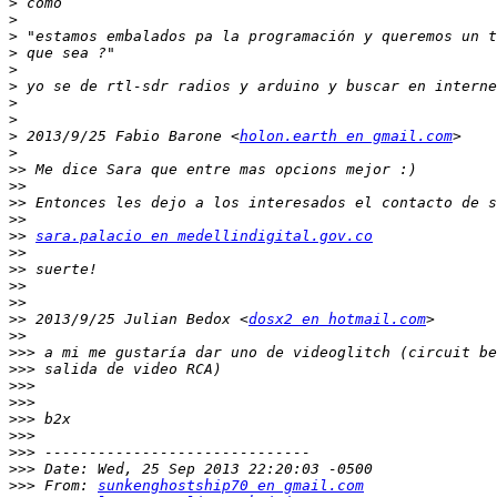
>
>
>
>
>
>
>
>
>
 2013/9/25 Fabio Barone <
holon.earth en gmail.com
>
>>
>>
>>
>>
>>
sara.palacio en medellindigital.gov.co
>>
>>
>>
>>
>>
 2013/9/25 Julian Bedox <
dosx2 en hotmail.com
>>
>>>
>>>
>>>
>>>
>>>
>>>
>>>
>>>
>>>
 From: 
sunkenghostship70 en gmail.com