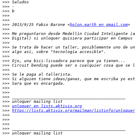
>>>
>>>
>>>
>>>
>>>
>>>
 2013/9/25 Fabio Barone <
holon.earth en gmail.com
>>>
>>>
>>>
>>>
>>>
>>>
>>>
>>>
>>>
>>>
>>>
>>>
>>>
>>>
>>>
>>>
>>>
>>>
unloquer en lists.aktivix.org
>>>
https://lists.aktivix.org/mailman/listinfo/unloquer
>>>
>>>
>>>
>>>
>>>