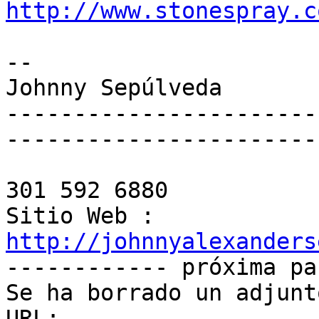
http://www.stonespray.c
-- 

Johnny Sepúlveda

-----------------------
------------------------
301 592 6880

Sitio Web : 
http://johnnyalexanders

------------ próxima pa
Se ha borrado un adjunt
URL: 