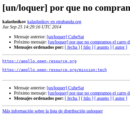
[un/loquer] por que no compram
kalashnikov
kalashnikov en otrabanda.org
Jue Sep 25 14:29:16 UTC 2014
Mensaje anterior:
[un/loquer] CubeSat
Próximo mensaje:
[un/loquer] por que no compramos el carro 
Mensajes ordenados por:
[ fecha ]
[ hilo ]
[ asunto ]
[ autor ]
https://apollo.open-resource.org
https://apollo.open-resource.org/mission:tech
Mensaje anterior:
[un/loquer] CubeSat
Próximo mensaje:
[un/loquer] por que no compramos el carro 
Mensajes ordenados por:
[ fecha ]
[ hilo ]
[ asunto ]
[ autor ]
Más información sobre la lista de distribución unloquer