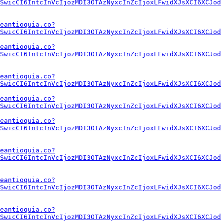
SwicCI6IntcInVcIjozMDI3OTAzNyxcInZcIjoxLFwidXJsXCI6XCJo
eantioquia.co?
SwicCI6IntcInVcIjozMDI3OTAzNyxcInZcIjoxLFwidXJsXCI6XCJod
eantioquia.co?
SwicCI6IntcInVcIjozMDI3OTAzNyxcInZcIjoxLFwidXJsXCI6XCJod
eantioquia.co?
SwicCI6IntcInVcIjozMDI3OTAzNyxcInZcIjoxLFwidXJsXCI6XCJod
eantioquia.co?
SwicCI6IntcInVcIjozMDI3OTAzNyxcInZcIjoxLFwidXJsXCI6XCJod
eantioquia.co?
SwicCI6IntcInVcIjozMDI3OTAzNyxcInZcIjoxLFwidXJsXCI6XCJod
eantioquia.co?
SwicCI6IntcInVcIjozMDI3OTAzNyxcInZcIjoxLFwidXJsXCI6XCJod
eantioquia.co?
SwicCI6IntcInVcIjozMDI3OTAzNyxcInZcIjoxLFwidXJsXCI6XCJod
eantioquia.co?
SwicCI6IntcInVcIjozMDI3OTAzNyxcInZcIjoxLFwidXJsXCI6XCJod