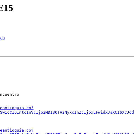
E15
gía
ncuentro

eantioquia.co?
SwicCI6IntcInVcIjozMDI3OTAzNyxcInZcIjoxLFwidXJsXCI6XCJod
eantioquia.co?