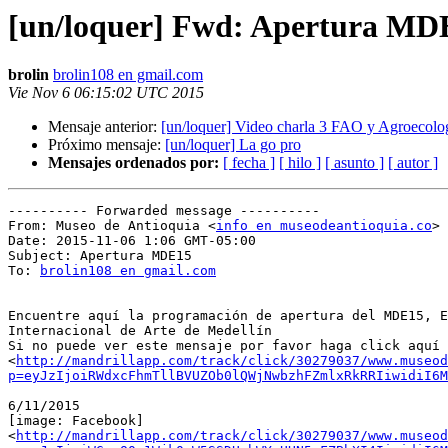
[un/loquer] Fwd: Apertura MD
brolin
brolin108 en gmail.com
Vie Nov 6 06:15:02 UTC 2015
Mensaje anterior:
[un/loquer] Video charla 3 FAO y Agroecolo
Próximo mensaje:
[un/loquer] La go pro
Mensajes ordenados por:
[ fecha ]
[ hilo ]
[ asunto ]
[ autor ]
---------- Forwarded message ----------

From: Museo de Antioquia <
info en museodeantioquia.co
>

Date: 2015-11-06 1:06 GMT-05:00

Subject: Apertura MDE15

To: 
brolin108 en gmail.com
Encuentre aquí la programación de apertura del MDE15, E
Internacional de Arte de Medellín

Si no puede ver este mensaje por favor haga click aquí

<
http://mandrillapp.com/track/click/30279037/www.museod
p=eyJzIjoiRWdxcFhmTllBVUZOb0lQWjNwbzhFZmlxRkRRIiwidiI6M
6/11/2015

[image: Facebook]

<
http://mandrillapp.com/track/click/30279037/www.museod