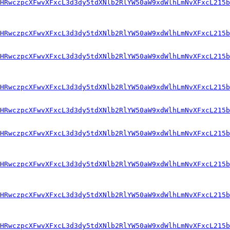
dHRwczpcXFwvXFxcL3d3dy5tdXNlb2RlYW50aW9xdWlhLmNvXFxcL215b
HRwczpcXFwvXFxcL3d3dy5tdXNlb2RlYW50aW9xdWlhLmNvXFxcL215b
HRwczpcXFwvXFxcL3d3dy5tdXNlb2RlYW50aW9xdWlhLmNvXFxcL215b
HRwczpcXFwvXFxcL3d3dy5tdXNlb2RlYW50aW9xdWlhLmNvXFxcL215b
HRwczpcXFwvXFxcL3d3dy5tdXNlb2RlYW50aW9xdWlhLmNvXFxcL215b
HRwczpcXFwvXFxcL3d3dy5tdXNlb2RlYW50aW9xdWlhLmNvXFxcL215b
HRwczpcXFwvXFxcL3d3dy5tdXNlb2RlYW50aW9xdWlhLmNvXFxcL215b
HRwczpcXFwvXFxcL3d3dy5tdXNlb2RlYW50aW9xdWlhLmNvXFxcL215b
HRwczpcXFwvXFxcL3d3dy5tdXNlb2RlYW50aW9xdWlhLmNvXFxcL215b