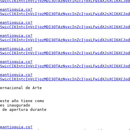
SwicCI6IntcInVcIjozMDI3OTAzNyxcInZcIjoxLFwidXJsXCI6XCJod
eantioquia.co?
SwicCI6IntcInVcIjozMDI3OTAzNyxcInZcIjoxLFwidXJsXCI6XCJod
eantioquia.co?
SwicCI6IntcInVcIjozMDI3OTAzNyxcInZcIjoxLFwidXJsXCI6XCJod
eantioquia.co?
SwicCI6IntcInVcIjozMDI3OTAzNyxcInZcIjoxLFwidXJsXCI6XCJod
eantioquia.co?
SwicCI6IntcInVcIjozMDI3OTAzNyxcInZcIjoxLFwidXJsXCI6XCJod
eantioquia.co?
SwicCI6IntcInVcIjozMDI3OTAzNyxcInZcIjoxLFwidXJsXCI6XCJod
eantioquia.co?
MSwicCI6IntcInVcIjozMDI3OTAzNyxcInZcIjoxLFwidXJsXCI6XCJod
ernacional de Arte

este año tiene como

es inaugurado

 de apertura durante

eantioquia.co?