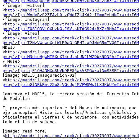
p=eyJzIjoiWGwwQ0o1Wjk0aW5SSDUzbWYzUHN5aFZBbXI4IiwidiI6M
•[image: Twitter]

<
http://mandrillapp.com/track/click/30279037/www.museod
p=eyJzIjoiWndvRzE2ZFAzb0tzQWpIZjJXd2lIMmxFeUdNIiwidiI6M
•[image: Instagram]

<
http://mandrillapp.com/track/click/30279037/www.museod
p=eyJzIjoiZ081ODViOXUzNGl1SVlsUTdGS24xRXZrRHhJIiwidiI6M
•[image: Vimeo]

<
http://mandrillapp.com/track/click/30279037/www.museod
p=eyJzIjoiT2NzVWsweXptWlB0aGlGRHIzaDJNeG5mTVQ0IiwidiI6M
MDE15

<
http://mandrillapp.com/track/click/30279037/www.museod
p=eyJzIjoiM3dmeHgwMTFXeXI4eUlhLUN2LWZDbk9DN2hrIiwidiI6M
/ Museo

<
http://mandrillapp.com/track/click/30279037/www.museod
p=eyJzIjoiajE1OHJNMXdSUVNDRE55akVSMGxxalNmR3RBIiwidiI6M
[image: MDE15_Inauguracion-02]

<
http://mandrillapp.com/track/click/30279037/www.museod
p=eyJzIjoieGlNRkRnc25uSjVGcUg4MVFWSWs1LXJKbUYwIiwidiI6
Comienza el MDE15, la tercera versión del Encuentro Int
de Medellín.

El proyecto más importante del Museo de Antioquia, que 
eje conceptual Historias locales/Prácticas globales, y 
oficialmente el viernes 6 de noviembre, con actividades
todo el fin de semana.

[image: read more]

<
http://mandrillapp.com/track/click/30279037/www.museod