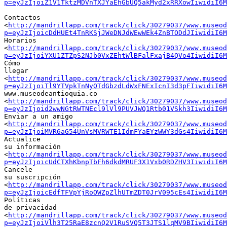
p=eyJzIjoiZ1V1TktzMDVnTXJYaEhGbUQ5akMyd2xRRXowIiwidiI6M
Contactos

<
http://mandrillapp.com/track/click/30279037/www.museod
p=eyJzIjoicDdHUEt4TnRKSjJWeDNJdWEwWEk4ZnBTODdJIiwidiI6M
Horarios

<
http://mandrillapp.com/track/click/30279037/www.museod
p=eyJzIjoiYXU1ZTZpS2NJb0VxZEhtWlBFalFxajB4QVo4IiwidiI6M
Cómo

llegar

<
http://mandrillapp.com/track/click/30279037/www.museod
p=eyJzIjoiTl9YTVpkTnNyQTdGbzdLdWxFNExIcnI3d3pFIiwidiI6M
www.museodeantioquia.co

<
http://mandrillapp.com/track/click/30279037/www.museod
p=eyJzIjoid2wwNGtRWTNEcl9lVl9PUVJWQ1Rtb01VSkh3IiwidiI6M
Enviar a un amigo

<
http://mandrillapp.com/track/click/30279037/www.museod
p=eyJzIjoiMVR6aG54UnVsMVRWTE1IdmFYaEYzWWY3dGs4IiwidiI6M
Actualice

su información

<
http://mandrillapp.com/track/click/30279037/www.museod
p=eyJzIjoicUdCTXhKbnpTbFh6dkdMRUF3X1Vxb0RDZHV3IiwidiI6M
Cancele

su suscripción

<
http://mandrillapp.com/track/click/30279037/www.museod
p=eyJzIjoicEdfTFVpYjRoOWZpZlhUTmZDT0JrV095cEs4IiwidiI6M
Políticas

de privacidad

<
http://mandrillapp.com/track/click/30279037/www.museod
p=eyJzIjoiVlh3T25RaE8zcnQ2V1RuSVQ5T3JTS1lqMV9BIiwidiI6M