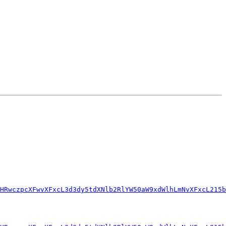
HRwczpcXFwvXFxcL3d3dy5tdXNlb2RlYW50aW9xdWlhLmNvXFxcL215b