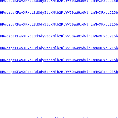
HRwczpcXFwvXFxcL3d3dy5tdXNlb2RlYW50aW9xdWlhLmNvXFxcL215b
HRwczpcXFwvXFxcL3d3dy5tdXNlb2RlYW50aW9xdWlhLmNvXFxcL215b
HRwczpcXFwvXFxcL3d3dy5tdXNlb2RlYW50aW9xdWlhLmNvXFxcL215b
HRwczpcXFwvXFxcL3d3dy5tdXNlb2RlYW50aW9xdWlhLmNvXFxcL215b
HRwczpcXFwvXFxcL3d3dy5tdXNlb2RlYW50aW9xdWlhLmNvXFxcL215b
HRwczpcXFwvXFxcL3d3dy5tdXNlb2RlYW50aW9xdWlhLmNvXFxcL215b
HRwczpcXFwvXFxcL3d3dy5tdXNlb2RlYW50aW9xdWlhLmNvXFxcL215b