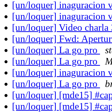
[un/loquer] inaguracion 
[un/loquer] inaguracion 
[un/loquer] Video charl
[un/loquer] Fwd: Apert
[un/loquer] La go pro
s
[un/loquer] La go pro
M
[un/loquer] inaguracion 
[un/loquer] La go pro
b
[un/loquer] [mde15] #ca
[un/loquer] [mde15] #ca