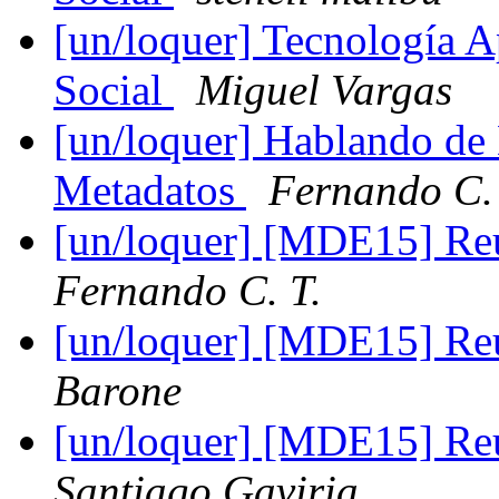
[un/loquer] Tecnología A
Social
Miguel Vargas
[un/loquer] Hablando de 
Metadatos
Fernando C. 
[un/loquer] [MDE15] Reu
Fernando C. T.
[un/loquer] [MDE15] Reu
Barone
[un/loquer] [MDE15] Reu
Santiago Gaviria