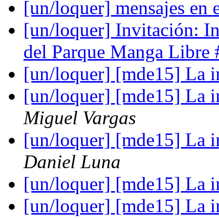
[un/loquer] mensajes en 
[un/loquer] Invitación: I
del Parque Manga Libr
[un/loquer] [mde15] La i
[un/loquer] [mde15] La i
Miguel Vargas
[un/loquer] [mde15] La i
Daniel Luna
[un/loquer] [mde15] La i
[un/loquer] [mde15] La i