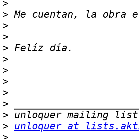
>
>
>
>
>
>
>
>
>
>
>
>
unloquer at lists.akt
>