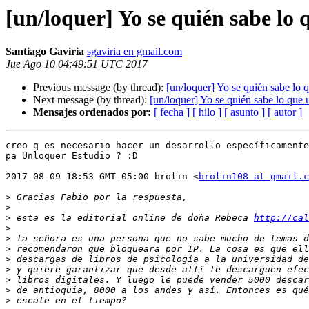
[un/loquer] Yo se quién sabe lo 
Santiago Gaviria
sgaviria en gmail.com
Jue Ago 10 04:49:51 UTC 2017
Previous message (by thread):
[un/loquer] Yo se quién sabe lo 
Next message (by thread):
[un/loquer] Yo se quién sabe lo que 
Mensajes ordenados por:
[ fecha ]
[ hilo ]
[ asunto ]
[ autor ]
creo q es necesario hacer un desarrollo específicamente
pa Unloquer Estudio ? :D

2017-08-09 18:53 GMT-05:00 brolin <
brolin108 at gmail.c
>
>
>
 esta es la editorial online de doña Rebeca 
http://cal
>
>
>
>
>
>
>
>