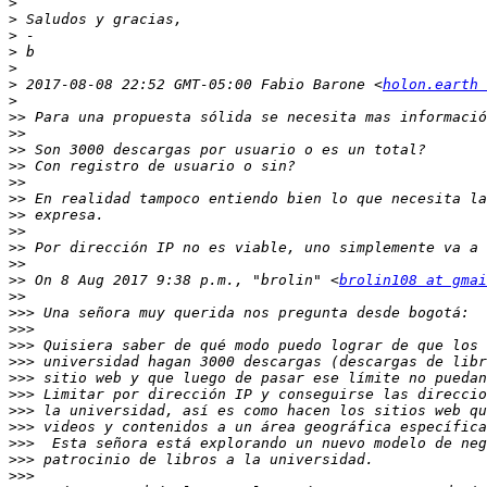
>
>
>
>
>
>
 2017-08-08 22:52 GMT-05:00 Fabio Barone <
holon.earth 
>
>>
>>
>>
>>
>>
>>
>>
>>
>>
>>
>>
 On 8 Aug 2017 9:38 p.m., "brolin" <
brolin108 at gmai
>>
>>>
>>>
>>>
>>>
>>>
>>>
>>>
>>>
>>>
>>>
>>>