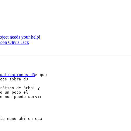
oject needs your help!
 con Olivia Jack
ualizaciones_d3
> que

cos sobre d3

ráfico de árbol y

o un poco el

e nos puede servir

la mano ahi en esa
