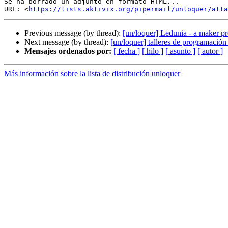
Se ha borrado un adjunto en formato HTML...

URL: <
https://lists.aktivix.org/pipermail/unloquer/att
Previous message (by thread):
[un/loquer] Ledunia - a maker pr
Next message (by thread):
[un/loquer] talleres de programación
Mensajes ordenados por:
[ fecha ]
[ hilo ]
[ asunto ]
[ autor ]
Más información sobre la lista de distribución unloquer