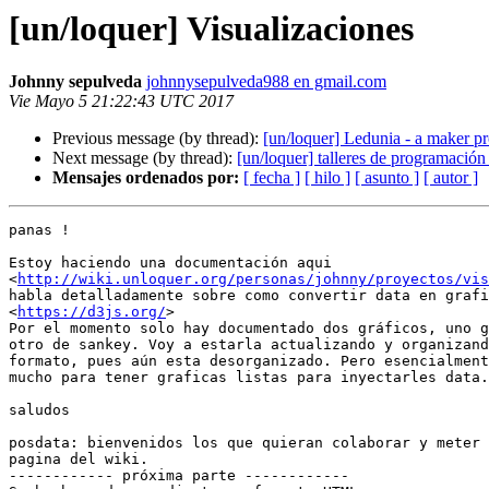
[un/loquer] Visualizaciones
Johnny sepulveda
johnnysepulveda988 en gmail.com
Vie Mayo 5 21:22:43 UTC 2017
Previous message (by thread):
[un/loquer] Ledunia - a maker pr
Next message (by thread):
[un/loquer] talleres de programación
Mensajes ordenados por:
[ fecha ]
[ hilo ]
[ asunto ]
[ autor ]
panas !

Estoy haciendo una documentación aqui

<
http://wiki.unloquer.org/personas/johnny/proyectos/vis
habla detalladamente sobre como convertir data en grafi
<
https://d3js.org/
>

Por el momento solo hay documentado dos gráficos, uno g
otro de sankey. Voy a estarla actualizando y organizand
formato, pues aún esta desorganizado. Pero esencialment
mucho para tener graficas listas para inyectarles data.

saludos

posdata: bienvenidos los que quieran colaborar y meter 
pagina del wiki.

------------ próxima parte ------------
