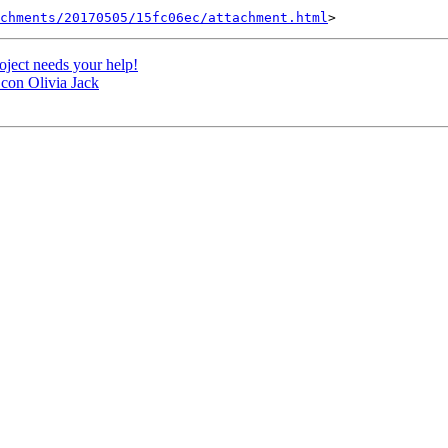
achments/20170505/15fc06ec/attachment.html
oject needs your help!
 con Olivia Jack