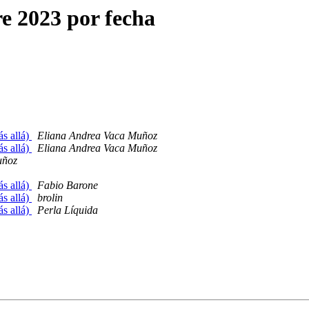
e 2023 por fecha
ás allá)
Eliana Andrea Vaca Muñoz
ás allá)
Eliana Andrea Vaca Muñoz
uñoz
ás allá)
Fabio Barone
ás allá)
brolin
ás allá)
Perla Líquida