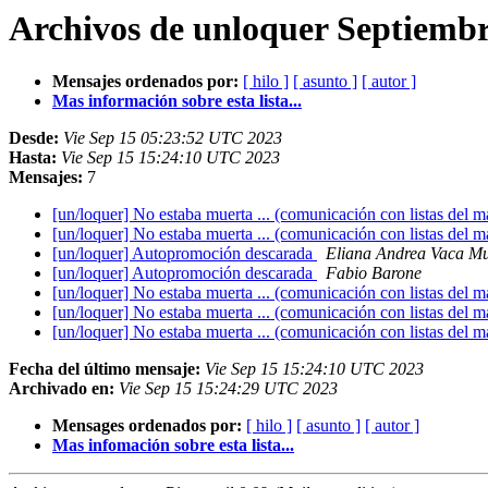
Archivos de unloquer Septiembr
Mensajes ordenados por:
[ hilo ]
[ asunto ]
[ autor ]
Mas información sobre esta lista...
Desde:
Vie Sep 15 05:23:52 UTC 2023
Hasta:
Vie Sep 15 15:24:10 UTC 2023
Mensajes:
7
[un/loquer] No estaba muerta ... (comunicación con listas del m
[un/loquer] No estaba muerta ... (comunicación con listas del m
[un/loquer] Autopromoción descarada
Eliana Andrea Vaca M
[un/loquer] Autopromoción descarada
Fabio Barone
[un/loquer] No estaba muerta ... (comunicación con listas del m
[un/loquer] No estaba muerta ... (comunicación con listas del m
[un/loquer] No estaba muerta ... (comunicación con listas del m
Fecha del último mensaje:
Vie Sep 15 15:24:10 UTC 2023
Archivado en:
Vie Sep 15 15:24:29 UTC 2023
Mensages ordenados por:
[ hilo ]
[ asunto ]
[ autor ]
Mas infomación sobre esta lista...