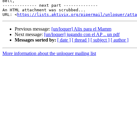
bell,

-------------- next part --------------

An HTML attachment was scrubbed...

URL: <
https://lists.aktivix.org/pipermail/unloquer/atta
Previous message:
[un/loquer] Alix para el Mamm
Next message:
[un/loquer] jugando con el AP .. un pdf
Messages sorted by:
[ date ]
[ thread ]
[ subject ]
[ author ]
More information about the unloquer mailing list