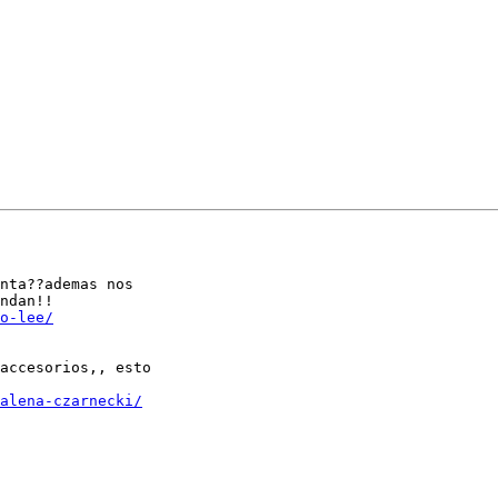
nta??ademas nos

ndan!!

o-lee/
accesorios,, esto

alena-czarnecki/