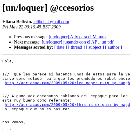
[un/loquer] @ccesorios
Eliana Beltrán.
lelibel at gmail.com
Fri May 22 00:10:45 BST 2009
Previous message:
[un/loquer] Alix para el Mamm
Next message:
[un/loquer] jugando con el AP .. un pdf
Messages sorted by:
[ date ]
[ thread ]
[ subject ]
[ author ]
Hola,

1//  Que les parece si hacemos unos de estos para la ve
sirve como metodo  para que los prendedores-robot encie
http://acriacao.com/2009/05/20/led-paper-clip-by-sungh
2// Alguna vez estabamos hablando del empaque para los 
esta muy bueno como referente:

http://acriacao.com/2009/05/20/this-is-origami-by-magd
un  empaque que no es basura!

nos vemos,
