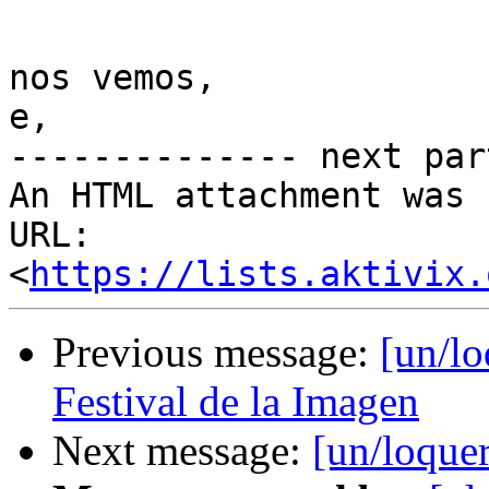
nos vemos,

e,

-------------- next par
An HTML attachment was 
URL: 
<
https://lists.aktivix.
Previous message:
[un/l
Festival de la Imagen
Next message:
[un/loque