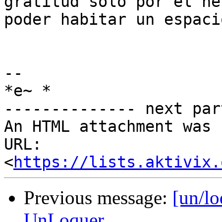
gratitud solo por el he
poder habitar un espaci
-- 

*e~ *

-------------- next par
An HTML attachment was 
URL: 
<
https://lists.aktivix.
Previous message:
[un/lo
UnLoquer