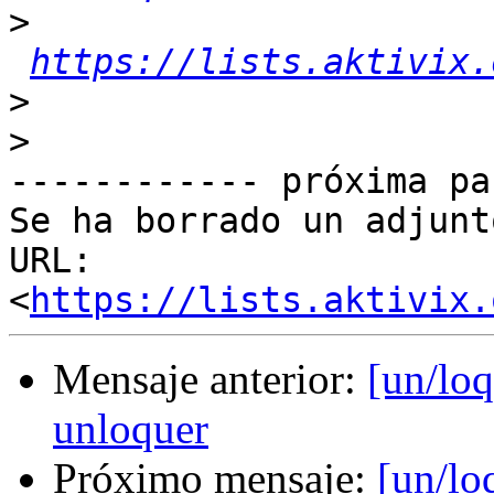
>
https://lists.aktivix.
>
>
------------ próxima pa
Se ha borrado un adjunt
URL: 
<
https://lists.aktivix.
Mensaje anterior:
[un/loq
unloquer
Próximo mensaje:
[un/lo