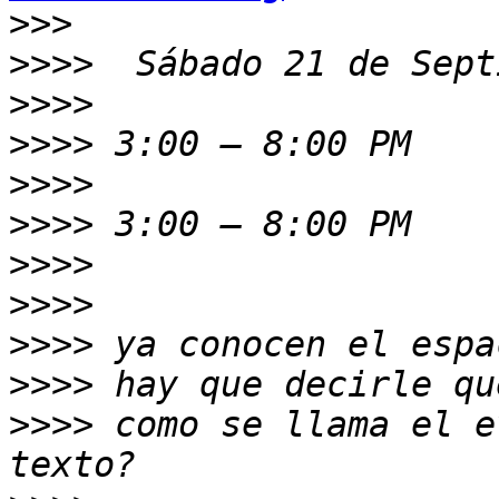
>>>
>>>>
>>>>
>>>>
>>>>
>>>>
>>>>
>>>>
>>>>
>>>>
>>>>
 como se llama el e