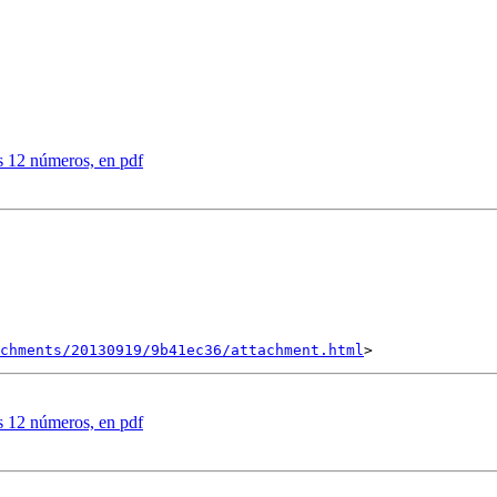
os 12 números, en pdf
achments/20130919/9b41ec36/attachment.html
os 12 números, en pdf