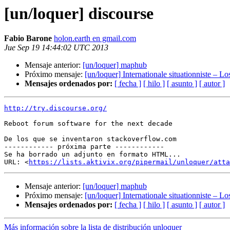
[un/loquer] discourse
Fabio Barone
holon.earth en gmail.com
Jue Sep 19 14:44:02 UTC 2013
Mensaje anterior:
[un/loquer] maphub
Próximo mensaje:
[un/loquer] Internationale situationniste – L
Mensajes ordenados por:
[ fecha ]
[ hilo ]
[ asunto ]
[ autor ]
http://try.discourse.org/
Reboot forum software for the next decade

De los que se inventaron stackoverflow.com

------------ próxima parte ------------

Se ha borrado un adjunto en formato HTML...

URL: <
https://lists.aktivix.org/pipermail/unloquer/att
Mensaje anterior:
[un/loquer] maphub
Próximo mensaje:
[un/loquer] Internationale situationniste – L
Mensajes ordenados por:
[ fecha ]
[ hilo ]
[ asunto ]
[ autor ]
Más información sobre la lista de distribución unloquer