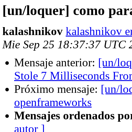
[un/loquer] como para
kalashnikov
kalashnikov e
Mie Sep 25 18:37:37 UTC 
Mensaje anterior:
[un/lo
Stole 7 Milliseconds Fro
Próximo mensaje:
[un/lo
openframeworks
Mensajes ordenados po
autor ]