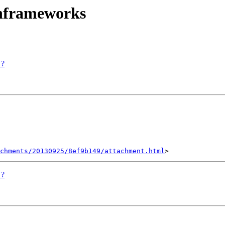
enframeworks
 ?
achments/20130925/8ef9b149/attachment.html
 ?