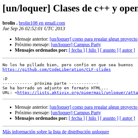
[un/loquer] Clases de c++ y op
brolin .
brolin108 en gmail.com
Jue Sep 26 02:52:01 UTC 2013
Mensaje anterior:
[un/loquer] como para regalar algun proyecto
Próximo mensaje:
[un/loquer] Campus Party
Mensajes ordenados por:
[ fecha ]
[ hilo ]
[ asunto ]
[ autor ]
https://github.com/CodeLiberation/CLF-slides
:
------------ próxima parte ------------

Se ha borrado un adjunto en formato HTML...

URL: <
https://lists.aktivix.org/pipermail/unloquer/att
Mensaje anterior:
[un/loquer] como para regalar algun proyecto
Próximo mensaje:
[un/loquer] Campus Party
Mensajes ordenados por:
[ fecha ]
[ hilo ]
[ asunto ]
[ autor ]
Más información sobre la lista de distribución unloquer