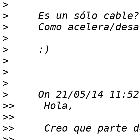
>
>
>
>
>
>
>
>
>
>>
>>
>>
>>