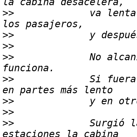
>>
             va lenta
>>
>>
>>
             No alcan
>>
             Si fuera
>>
>>
>>
             Surgió l