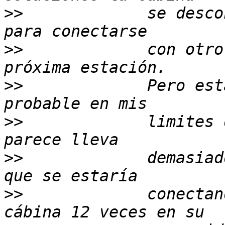
>>
             se desco
>>
             con otro
>>
             Pero est
>>
             limites 
>>
             demasiad
>>
             conectan