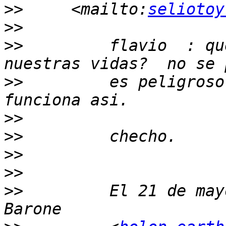
>>
     <mailto:
seliotoy
>>
>>
         flavio  : qu
>>
         es peligroso
>>
>>
>>
>>
>>
         El 21 de may