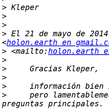
>
>
>
>
 El 21 de mayo de 2014
<
holon.earth en gmail.c
>
 <mailto:
holon.earth e
>
>
>
>
>
     pero lamentableme