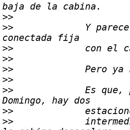
>>
>>
             Y parece
>>
>>
>>
>>
>>
             Es que, 
>>
>>
             intermed