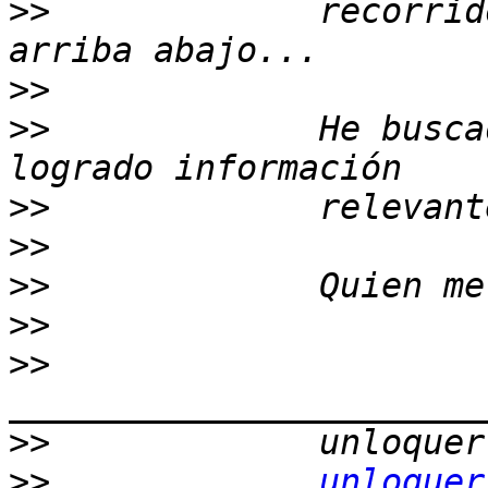
>>
             recorrid
>>
>>
             He busca
>>
>>
>>
>>
>>
>>
>>
unloquer