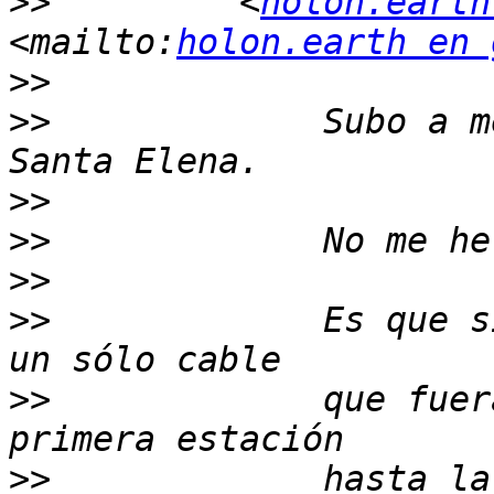
>>
         <
holon.earth
<mailto:
holon.earth en 
>>
>>
             Subo a m
>>
>>
>>
>>
             Es que s
>>
             que fuer
>>
             hasta la