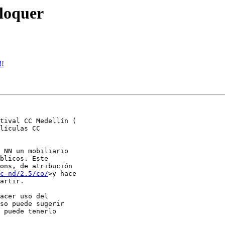
nloquer
!!
tival CC Medellín (

lículas CC

 NN un mobiliario

blicos. Este

ons, de atribución

c-nd/2.5/co/
>y hace

artir.

acer uso del

so puede sugerir

 puede tenerlo
