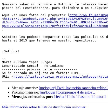
Queremos saber si depronto a Unloquer le interesa hacer
piezas del Festichéchere, para diciembre o en cualquier
Aquí van unas fotos del proyector (
http://on.fb.me/1Ovg
<
http://l.facebook.com/l.php?u=http%3A%2F%2Fon.fb.me%2F
dLOnVhUCVA&enc=AZO3hsfS9B6uJGjT5O5wCNAOlzHNkh17eFF3DoeC
go9E2yvUNEUl5sYaLnrgTa2QI7QrfYzfsdWjYfzZooYNC4l3GzdHxuR
)

Asimismo les podemos compartir todas las películas CC d
hasta el 2015 que tenemos en nuestro repositorio.

¡Saludos!

-- 

María Juliana Yepes Burgos

Comunicación Social - Periodismo

------------ próxima parte ------------

Se ha borrado un adjunto en formato HTML...

URL: <
https://lists.aktivix.org/pipermail/unloquer/att
Mensaje anterior:
[un/loquer] Fwd: Invitación sancocho crítico!
Próximo mensaje:
[un/loquer] Compremos 4 de estos ..
Mensajes ordenados por:
[ fecha ]
[ hilo ]
[ asunto ]
[ autor ]
Más información sobre la lista de distribución unloquer