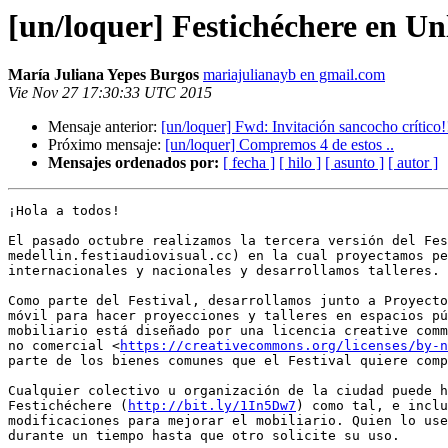
[un/loquer] Festichéchere en U
María Juliana Yepes Burgos
mariajulianayb en gmail.com
Vie Nov 27 17:30:33 UTC 2015
Mensaje anterior:
[un/loquer] Fwd: Invitación sancocho crítico!
Próximo mensaje:
[un/loquer] Compremos 4 de estos ..
Mensajes ordenados por:
[ fecha ]
[ hilo ]
[ asunto ]
[ autor ]
¡Hola a todos!

El pasado octubre realizamos la tercera versión del Fes
medellin.festiaudiovisual.cc) en la cual proyectamos pe
internacionales y nacionales y desarrollamos talleres.

Como parte del Festival, desarrollamos junto a Proyecto
móvil para hacer proyecciones y talleres en espacios pú
mobiliario está diseñado por una licencia creative comm
no comercial <
https://creativecommons.org/licenses/by-n
parte de los bienes comunes que el Festival quiere comp
Cualquier colectivo u organización de la ciudad puede h
Festichéchere (
http://bit.ly/1In5Dw7
) como tal, e inclu
modificaciones para mejorar el mobiliario. Quien lo use
durante un tiempo hasta que otro solicite su uso.
