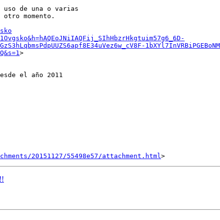
 uso de una o varias

 otro momento.

sko
1Ovgsko&h=hAQEoJNiIAQFij_SIhHbzrHkgtuim57g6_6D-
GzS3hLqbmsPdpUUZS6apf8E34uVez6w_cV8F-1bXYl7InVRBiPGEBoNM
Q&s=1
>

esde el año 2011

achments/20151127/55498e57/attachment.html
!!